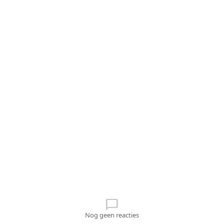
chat_bubble_outline
Nog geen reacties