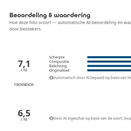
Beoordeling & waardering
Hoe deze foto scoort — automatische AI-beoordeling én wa
door bezoekers.
Scherpte
7,1
Compositie
Belichting
Originaliteit
/ 10
smart_toy
Automatisch door AI bepaald op basis van het 
TECHNISCH
6,5
smart_toy
Door AI ingeschat op basis van de soort, loca
/ 10