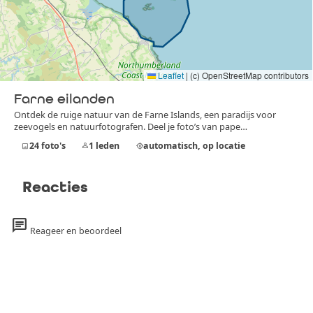
Leaflet
|
(c) OpenStreetMap contributors
Farne eilanden
Ontdek de ruige natuur van de Farne Islands, een paradijs voor
zeevogels en natuurfotografen. Deel je foto’s van pape…
24
foto's
1
leden
automatisch, op locatie
image
person
my_location
Reacties
chat
Reageer en beoordeel