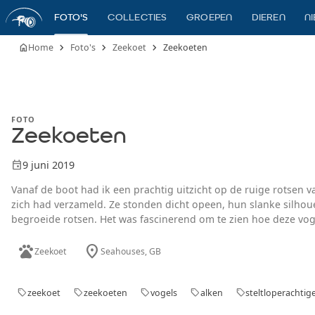
FOTO'S
COLLECTIES
GROEPEN
DIEREN
N
chevron_right
chevron_right
chevron_right
home
Home
Foto's
Zeekoet
Zeekoeten
FOTO
Zeekoeten
event
9 juni 2019
Vanaf de boot had ik een prachtig uitzicht op de ruige rotsen 
zich had verzameld. Ze stonden dicht opeen, hun slanke silho
begroeide rotsen. Het was fascinerend om te zien hoe deze vogel
ze hier helemaal thuishoorden. De rust van het moment werd 
pets
location_on
vogels en het geluid van de golven die tegen de rotsen sloege
Zeekoet
Seahouses
, GB
eenvoud.
zeekoet
zeekoeten
vogels
alken
steltloperachtig
sell
sell
sell
sell
sell