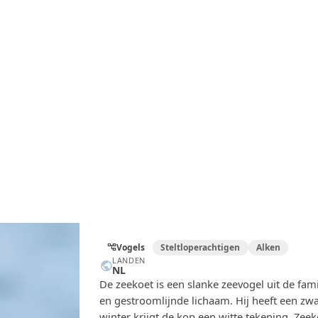
Vogels
Steltloperachtigen
Alken
account_tree
LANDEN
public
NL
De zeekoet is een slanke zeevogel uit de fam
en gestroomlijnde lichaam. Hij heeft een zwa
winter krijgt de kop een witte tekening. Ze