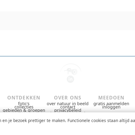
ONTDEKKEN
OVER ONS
MEEDOEN
foto's
over natuur in beeld
gratis aanmelden
collecties
contact
inloggen
gebieden & groepen
privacybeleid
dieren
gebruiksvoorwaarden
nieuws
copyright
en je bezoek prettiger te maken. Functionele cookies staan altijd aa
 website zijn eigendom van de respectievelijke fotografen. Gebruik zonder toestemmi