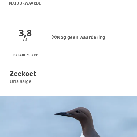
NATUURWAARDE
3,8
stars
Nog geen waardering
/ 5
TOTAALSCORE
Zeekoet
Uria aalge