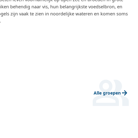
duiken behendig naar vis, hun belangrijkste voedselbron, en
els zijn vaak te zien in noordelijke wateren en komen soms
.
group
arrow_forward
Alle groepen