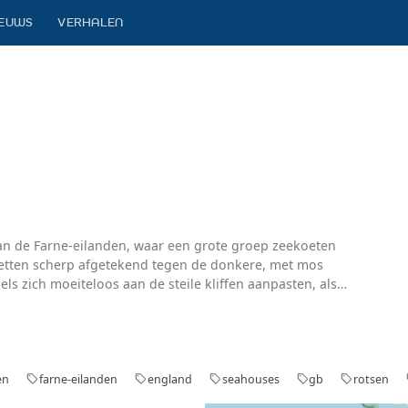
IEUWS
VERHALEN
van de Farne-eilanden, waar een grote groep zeekoeten
uetten scherp afgetekend tegen de donkere, met mos
s zich moeiteloos aan de steile kliffen aanpasten, alsof
alleen doorbroken door het zachte geroezemoes van de
n. Een indrukwekkend schouwspel van natuur in al zijn
en
farne-eilanden
england
seahouses
gb
rotsen
sell
sell
sell
sell
sell