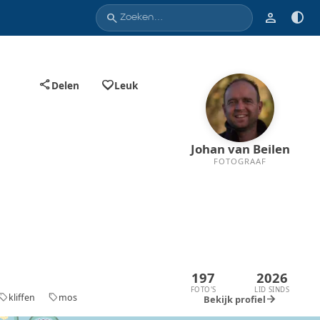
person
contrast
search
favorite_border
share
Delen
Leuk
Johan van Beilen
FOTOGRAAF
197
2026
FOTO'S
LID SINDS
kliffen
mos
sell
sell
arrow_forward
Bekijk profiel