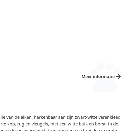
pets
arrow_forward
Meer informatie
ilie van de alken, herkenbaar aan zijn zwart-witte verenkleed
rte kop, rug en vleugels, met een witte buik en borst. In de
ekoeten leven voornamelijk op open zee en broeden in grote