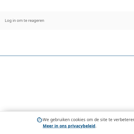
Log in om te reageren
cookie
We gebruiken cookies om de site te verbeteren 
Meer in ons privacybeleid
.
© Alle foto's op deze