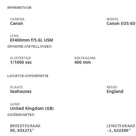
APPARATUUR
CAMERA
MODEL
Canon
Canon EOS 6D
LENS
EF400mm f/5.6L USM
OPNAME-INSTELLINGEN
SLUITERTIJD
DIAFRAGMA
1/1600 sec
400 mm
LOCATIE-INFORMATIE
PLAATS
REGIO
Seahouses
England
LAND
United Kingdom (GB)
COÖRDINATEN
BREEDTEGRAAD
LENGTEGRAAD
55,631271
°
-1,622286
°