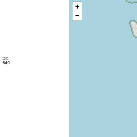
+
−
ISO
640