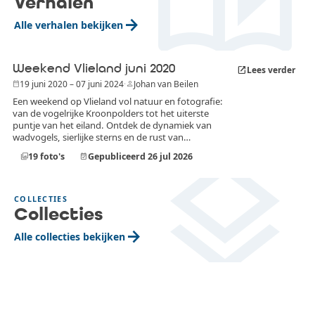
auto_stories
Verhalen
arrow_forward
Alle verhalen bekijken
Weekend Vlieland juni 2020
Lees verder
open_in_new
19 juni 2020 – 07 juni 2024
·
Johan van Beilen
date_range
person
Een weekend op Vlieland vol natuur en fotografie:
van de vogelrijke Kroonpolders tot het uiterste
puntje van het eiland. Ontdek de dynamiek van
wadvogels, sierlijke sterns en de rust van
layers
uitgestrekte landschappen. Een paradijs voor
19
foto's
Gepubliceerd
26 jul 2026
photo_library
event_available
natuurliefhebbers en fotografen, waar elke hoek
een nieuw verhaal vertelt.
COLLECTIES
Collecties
arrow_forward
Alle collecties bekijken