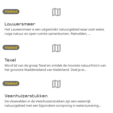
map
Gebied
map
Lauwersmeer
Het Lauwersmeer is een uitgestrekt natuurgebied waar zoet water,
ruige natuur en open ruimte samenkomen. Rietvelden, …
map
Gebied
map
Texel
Word lid van de groep Texel en ontdek de mooiste natuurfoto’s van
het grootste Waddeneiland van Nederland. Deel je ei…
map
Gebied
map
Veenhuizerstukken
De vloeivelden in de Veenhuizerstukken zijn een waterrijk
natuurgebied met een bijzondere oorsprong in waterzuivering…