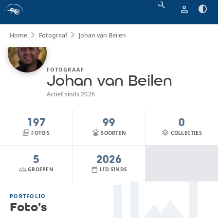
search
person
contrast
chevron_right
chevron_right
Home
Fotograaf
Johan
van Beilen
FOTOGRAAF
Johan van Beilen
Actief sinds 2026
197
99
0
photo_library
pets
layers
FOTO'S
SOORTEN
COLLECTIES
photo_library
5
2026
groups
calendar_today
GROEPEN
LID SINDS
PORTFOLIO
Foto's