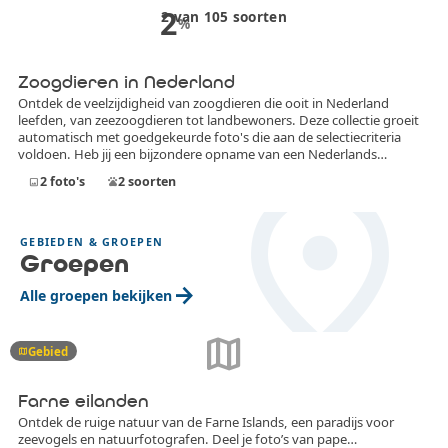
2
2
van
105
soorten
%
Zoogdieren in Nederland
Ontdek de veelzijdigheid van zoogdieren die ooit in Nederland
leefden, van zeezoogdieren tot landbewoners. Deze collectie groeit
automatisch met goedgekeurde foto's die aan de selectiecriteria
voldoen. Heb jij een bijzondere opname van een Nederlands
place
zoogdier? Voeg jouw bijdrage toe en help deze verzameling
2
foto's
2
soorten
image
pets
compleet te maken!
GEBIEDEN & GROEPEN
Groepen
arrow_forward
Alle groepen bekijken
map
Gebied
map
Farne eilanden
Ontdek de ruige natuur van de Farne Islands, een paradijs voor
zeevogels en natuurfotografen. Deel je foto’s van pape…