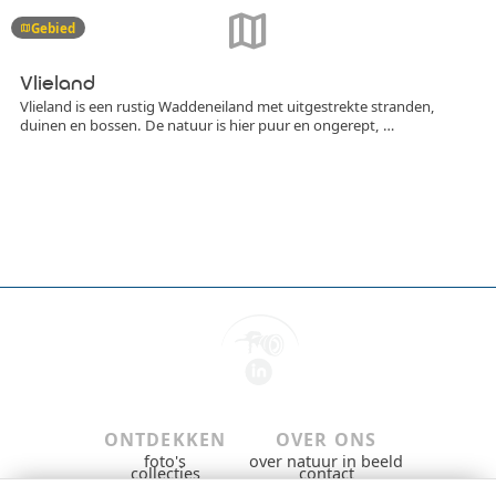
map
Gebied
map
Vlieland
Vlieland is een rustig Waddeneiland met uitgestrekte stranden,
duinen en bossen. De natuur is hier puur en ongerept, …
ONTDEKKEN
OVER ONS
foto's
over natuur in beeld
collecties
contact
gebieden & groepen
privacybeleid