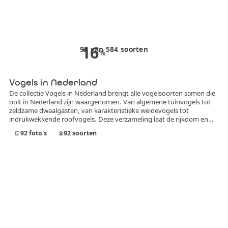
16
92
van
584
soorten
%
Vogels in Nederland
De collectie Vogels in Nederland brengt alle vogelsoorten samen die
ooit in Nederland zijn waargenomen. Van algemene tuinvogels tot
zeldzame dwaalgasten, van karakteristieke weidevogels tot
indrukwekkende roofvogels. Deze verzameling laat de rijkdom en
diversiteit van de Nederlandse avifauna zien. In deze collectie
92
foto's
92
soorten
image
pets
worden uitsluitend foto’s opgenomen die daadwerkelijk in
Nederland zijn gemaakt. Iedere afbeelding toont een vogelsoort die
officieel in Nederland is vastgesteld, of het nu gaat om een
standvogel, broedvogel, doortrekker, wintergast of incidentele
zeldzaamheid.