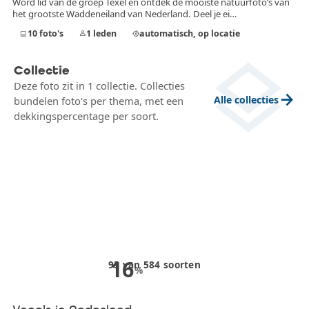
Word lid van de groep Texel en ontdek de mooiste natuurfoto’s van
het grootste Waddeneiland van Nederland. Deel je ei…
10
foto's
1
leden
automatisch, op locatie
image
person
my_location
layers
Collectie
Deze foto zit in 1 collectie. Collecties
arrow_forward
Alle collecties
bundelen foto's per thema, met een
dekkingspercentage per soort.
16
95
van
584
soorten
%