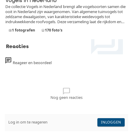
Vogels in Nederland
De collectie Vogels in Nederland brengt alle vogelsoorten samen die
ooit in Nederland zijn waargenomen. Van algemene tuinvogels tot
zeldzame dwaalgasten, van karakteristieke weidevogels tot
indrukwekkende roofvogels. Deze verzameling laat de rijkdom en
forum
diversiteit van de Nederlandse avifauna zien. In deze collectie
1
fotografen
170
foto's
photo_camera
image
worden uitsluitend foto’s opgenomen die daadwerkelijk in
Nederland zijn gemaakt. Iedere afbeelding toont een vogelsoort die
officieel in Nederland is vastgesteld, of het nu gaat om een
Reacties
standvogel, broedvogel, doortrekker, wintergast of incidentele
zeldzaamheid.
chat
Reageer en beoordeel
chat_bubble_outline
Nog geen reacties
Log in om te reageren
INLOGGEN