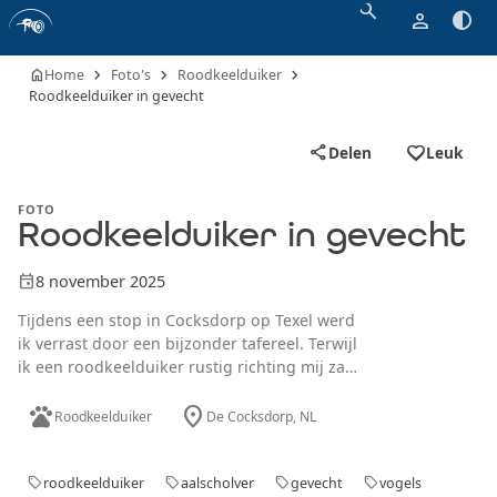
search
person
contrast
chevron_right
chevron_right
chevron_right
home
Home
Foto's
Roodkeelduiker
Roodkeelduiker in gevecht
favorite_border
share
Delen
Leuk
FOTO
Roodkeelduiker in gevecht
event
8 november 2025
Tijdens een stop in Cocksdorp op Texel werd
ik verrast door een bijzonder tafereel. Terwijl
ik een roodkeelduiker rustig richting mij zag
zwemmen, dook er plots een aalscholver op
pets
location_on
die duidelijk niet blij was met de
Roodkeelduiker
De Cocksdorp
, NL
aanwezigheid van deze bezoeker. Wat volgde
was een korte, maar felle confrontatie tussen
de twee vogels, waarbij ze elkaar luidkeels
roodkeelduiker
aalscholver
gevecht
vogels
sell
sell
sell
sell