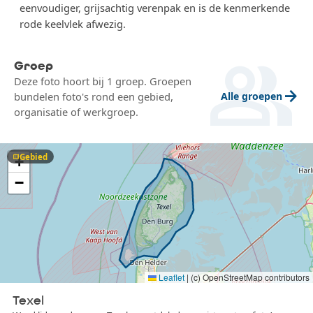
eenvoudiger, grijsachtig verenpak en is de kenmerkende
rode keelvlek afwezig.
group
Groep
Deze foto hoort bij 1 groep. Groepen
arrow_forward
Alle groepen
bundelen foto's rond een gebied,
organisatie of werkgroep.
Gebied
map
+
−
Leaflet
|
(c) OpenStreetMap contributors
Texel