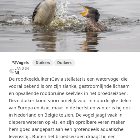
Vogels
Duikers
Duikers
account_tree
LANDEN
public
NL
De roodkeelduiker (Gavia stellata) is een watervogel die
vooral bekend is om zijn slanke, gestroomlijnde lichaam
en opvallende roodbruine keelvlek in het broedseizoen.
Deze duiker komt voornamelijk voor in noordelijke delen
van Europa en Azië, maar in de herfst en winter is hij ook
in Nederland en België te zien. De vogel jaagt vaak in
diepere wateren op vis, en zijn oprolbare veren maken
hem goed aangepast aan een grotendeels aquatische
levensstijl. Buiten het broedseizoen draagt hij een