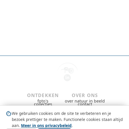
ONTDEKKEN
OVER ONS
foto's
over natuur in beeld
collecties
contact
gebieden & groepen
privacybeleid
dieren
gebruiksvoorwaarden
cookie
We gebruiken cookies om de site te verbeteren en je
nieuws
copyright
question_mark
MEEDOEN
bezoek prettiger te maken. Functionele cookies staan altijd
gratis aanmelden
aan.
Meer in ons privacybeleid
.
inloggen