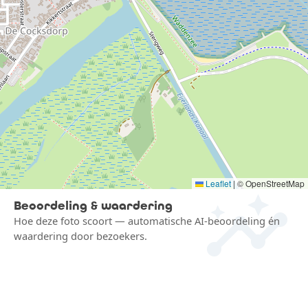
insights
Leaflet
|
© OpenStreetMap
Beoordeling & waardering
Hoe deze foto scoort — automatische AI-beoordeling én
waardering door bezoekers.