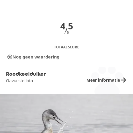
4,5
/ 5
TOTAALSCORE
stars
Nog geen waardering
pets
Roodkeelduiker
arrow_forward
Meer informatie
Gavia stellata