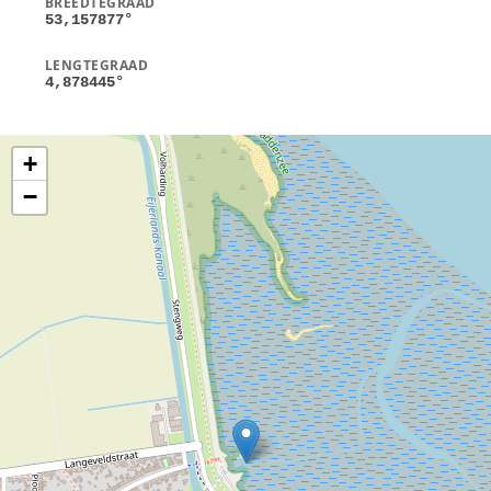
BREEDTEGRAAD
53,157877
°
LENGTEGRAAD
4,878445
°
+
−