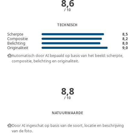
8,6
/ 10
TECHNISCH
Scherpte
8,5
Compositie
8,2
Belichting
8,0
Originaliteit
9,0
smart_toy
Automatisch door AI bepaald op basis van het beeld: scherpte,
compositie, belichting en originaliteit.
8,8
/ 10
NATUURWAARDE
smart_toy
Door AI ingeschat op basis van de soort, locatie en beschrijving
van de foto.