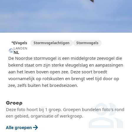
Vogels
Stormvogelachtigen
Stormvogels
account_tree
LANDEN
public
NL
De Noordse stormvogel is een middelgrote zeevogel die
bekend staat om zijn sterke vleugelslag en aanpassingen
aan het leven boven open zee. Deze soort broedt
voornamelijk op rotskusten en brengt veel tijd door op
zee, zelfs buiten het broedseizoen.
group
Groep
Deze foto hoort bij 1 groep. Groepen bundelen foto's rond
een gebied, organisatie of werkgroep.
arrow_forward
Alle groepen