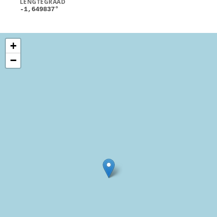
LENGTEGRAAD
-1,649837
°
+
−