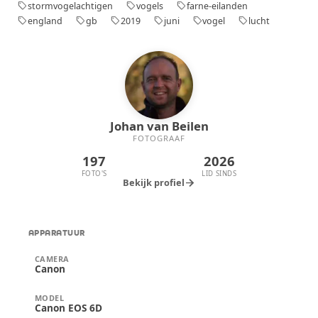
helderblauwe lucht en de rustige beweging
stormvogelachtigen
vogels
farne-eilanden
sell
sell
sell
van de vogel maken deze opname extra
england
gb
2019
juni
vogel
lucht
sell
sell
sell
sell
sell
sell
bijzonder.
Johan van Beilen
FOTOGRAAF
197
2026
FOTO'S
LID SINDS
arrow_forward
Bekijk profiel
APPARATUUR
CAMERA
Canon
MODEL
Canon EOS 6D