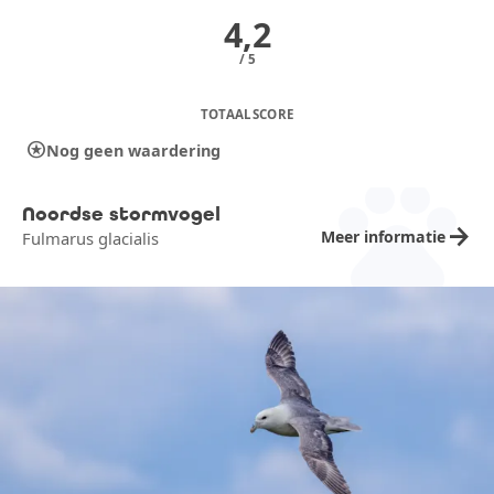
4,2
/ 5
TOTAALSCORE
stars
Nog geen waardering
pets
Noordse stormvogel
arrow_forward
Meer informatie
Fulmarus glacialis