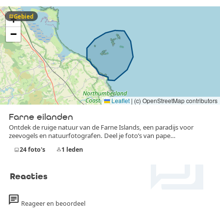
Gebied
map
+
−
Leaflet
|
(c) OpenStreetMap contributors
Farne eilanden
Ontdek de ruige natuur van de Farne Islands, een paradijs voor
zeevogels en natuurfotografen. Deel je foto’s van pape…
forum
24
foto's
1
leden
image
person
Reacties
chat
Reageer en beoordeel