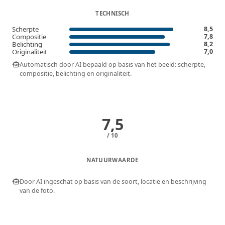
TECHNISCH
Scherpte
8,5
Compositie
7,8
Belichting
8,2
Originaliteit
7,0
smart_toy
Automatisch door AI bepaald op basis van het beeld: scherpte,
compositie, belichting en originaliteit.
7,5
/ 10
NATUURWAARDE
smart_toy
Door AI ingeschat op basis van de soort, locatie en beschrijving
van de foto.