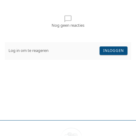
chat_bubble_outline
Nog geen reacties
Log in om te reageren
INLOGGEN