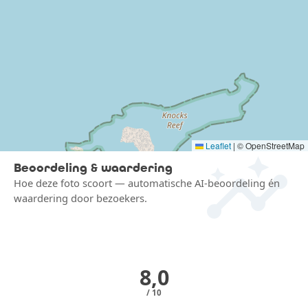
insights
Leaflet
|
© OpenStreetMap
Beoordeling & waardering
Hoe deze foto scoort — automatische AI-beoordeling én
waardering door bezoekers.
8,0
/ 10