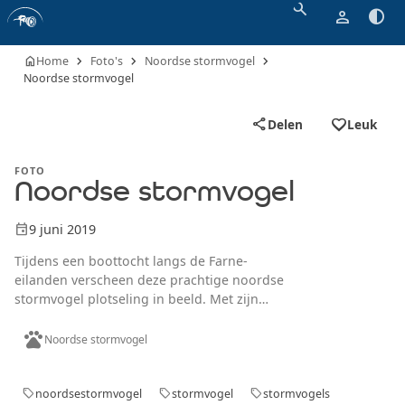
search
person
contrast
chevron_right
chevron_right
chevron_right
home
Home
Foto's
Noordse stormvogel
Noordse stormvogel
favorite_border
share
Delen
Leuk
FOTO
Noordse stormvogel
event
9 juni 2019
Tijdens een boottocht langs de Farne-
eilanden verscheen deze prachtige noordse
stormvogel plotseling in beeld. Met zijn
sierlijke vleugelslag gleed hij moeiteloos
pets
langs, alsof hij even nieuwsgierig kwam
Noordse stormvogel
kijken. Het was een kwestie van snel
handelen om dit moment vast te leggen, en
gelukkig lukte het precies op tijd. De
noordsestormvogel
stormvogel
stormvogels
sell
sell
sell