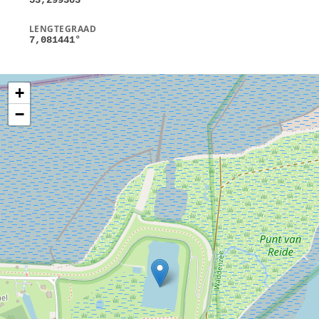
LENGTEGRAAD
7,081441
°
+
−