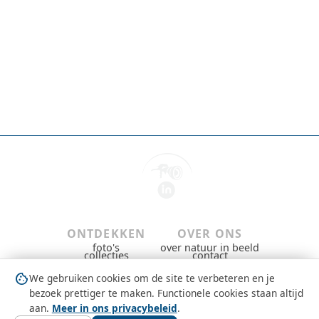
ONTDEKKEN
OVER ONS
foto's
over natuur in beeld
collecties
contact
gebieden & groepen
privacybeleid
dieren
gebruiksvoorwaarden
cookie
We gebruiken cookies om de site te verbeteren en je
nieuws
copyright
question_mark
MEEDOEN
bezoek prettiger te maken. Functionele cookies staan altijd
gratis aanmelden
aan.
Meer in ons privacybeleid
.
inloggen