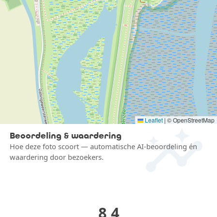
insights
Leaflet
|
© OpenStreetMap
Beoordeling & waardering
Hoe deze foto scoort — automatische AI-beoordeling én
waardering door bezoekers.
8,4