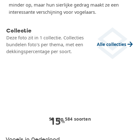
minder op, maar hun sierlijke gedrag maakt ze een
interessante verschijning voor vogelaars.
layers
Collectie
Deze foto zit in 1 collectie. Collecties
arrow_forward
Alle collecties
bundelen foto's per thema, met een
dekkingspercentage per soort.
15
90
van
584
soorten
%
Vogels in Nederland