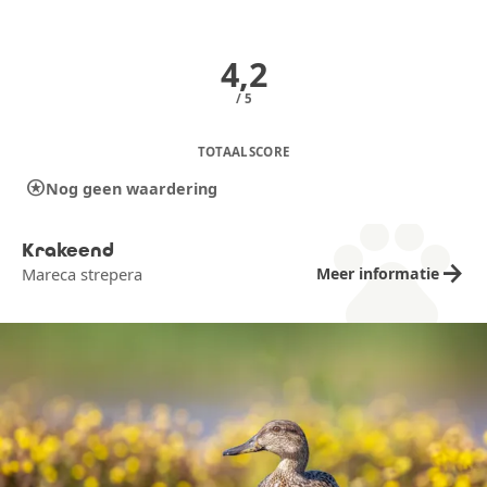
4,2
/ 5
TOTAALSCORE
stars
Nog geen waardering
pets
Krakeend
arrow_forward
Meer informatie
Mareca strepera