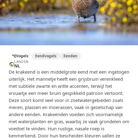
Vogels
Eendvogels
Eenden
account_tree
LANDEN
public
NL
De krakeend is een middelgrote eend met een ingetogen
uiterlijk. Het mannetje heeft een grijsbruin verenkleed
met subtiele zwarte en witte accenten, terwijl het
vrouwtje een meer bruin gespikkeld patroon vertoont.
Deze soort komt veel voor in zoetwatergebieden zoals
meren, plassen en moerassen, vaak in gezelschap van
andere eenden. Krakeenden voeden zich voornamelijk
met waterplanten en gras, waarbij ze vaak grondelen om
voedsel te vinden. Hun rustige, nasale roep is
kenmerkend. Door hun bescheiden kleuren vallen ze