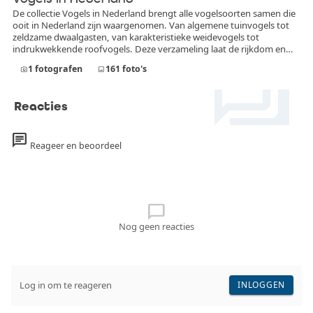
De collectie Vogels in Nederland brengt alle vogelsoorten samen die
ooit in Nederland zijn waargenomen. Van algemene tuinvogels tot
zeldzame dwaalgasten, van karakteristieke weidevogels tot
indrukwekkende roofvogels. Deze verzameling laat de rijkdom en
forum
diversiteit van de Nederlandse avifauna zien. In deze collectie
1
fotografen
161
foto's
photo_camera
image
worden uitsluitend foto’s opgenomen die daadwerkelijk in
Nederland zijn gemaakt. Iedere afbeelding toont een vogelsoort die
officieel in Nederland is vastgesteld, of het nu gaat om een
Reacties
standvogel, broedvogel, doortrekker, wintergast of incidentele
zeldzaamheid.
chat
Reageer en beoordeel
chat_bubble_outline
Nog geen reacties
Log in om te reageren
INLOGGEN