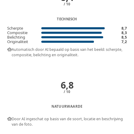
/ 10
TECHNISCH
Scherpte
8,7
Compositie
8,3
Belichting
8,5
Originaliteit
7,2
smart_toy
Automatisch door AI bepaald op basis van het beeld: scherpte,
compositie, belichting en originaliteit.
6,8
/ 10
NATUURWAARDE
smart_toy
Door AI ingeschat op basis van de soort, locatie en beschrijving
van de foto.