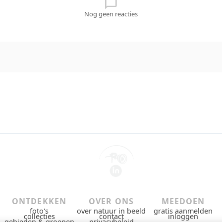
chat_bubble_outline
Nog geen reacties
ONTDEKKEN
OVER ONS
MEEDOEN
foto's
over natuur in beeld
gratis aanmelden
collecties
contact
inloggen
gebieden & groepen
privacybeleid