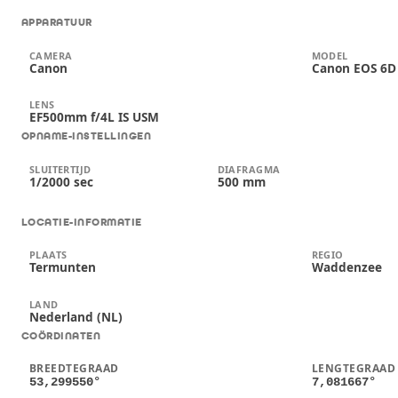
APPARATUUR
CAMERA
MODEL
Canon
Canon EOS 6D
LENS
EF500mm f/4L IS USM
OPNAME-INSTELLINGEN
SLUITERTIJD
DIAFRAGMA
1/2000 sec
500 mm
LOCATIE-INFORMATIE
PLAATS
REGIO
Termunten
Waddenzee
LAND
Nederland (NL)
COÖRDINATEN
BREEDTEGRAAD
LENGTEGRAAD
53,299550
°
7,081667
°