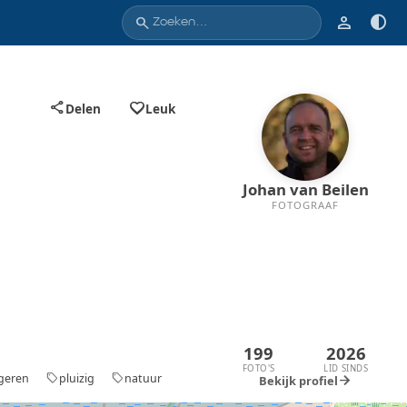
person
contrast
search
favorite_border
share
Delen
Leuk
Johan van Beilen
FOTOGRAAF
199
2026
FOTO'S
LID SINDS
geren
pluizig
natuur
sell
sell
arrow_forward
Bekijk profiel