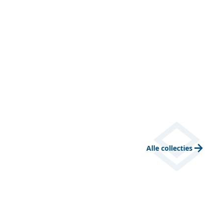
layers
arrow_forward
Alle collecties