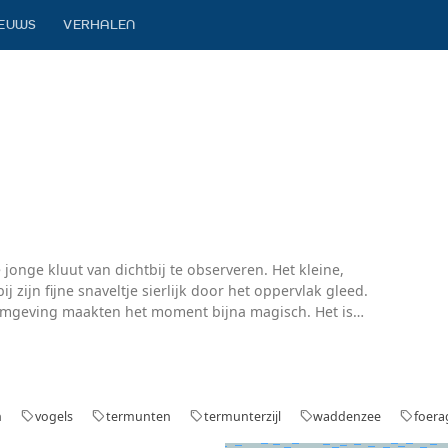
IEUWS
VERHALEN
jonge kluut van dichtbij te observeren. Het kleine,
j zijn fijne snaveltje sierlijk door het oppervlak gleed.
 omgeving maakten het moment bijna magisch. Het is
n ik ben ontzettend blij met hoe dit beeld de rust en
n
vogels
termunten
termunterzijl
waddenzee
foera
sell
sell
sell
sell
sell