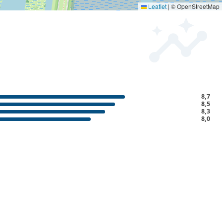
Leaflet
|
© OpenStreetMap
insights
8,7
8,5
8,3
8,0