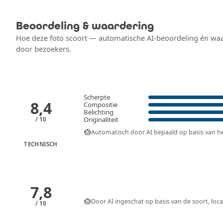
Beoordeling & waardering
Hoe deze foto scoort — automatische AI-beoordeling én wa
door bezoekers.
Scherpte
8,4
Compositie
Belichting
Originaliteit
/ 10
smart_toy
Automatisch door AI bepaald op basis van het 
TECHNISCH
7,8
smart_toy
Door AI ingeschat op basis van de soort, loca
/ 10