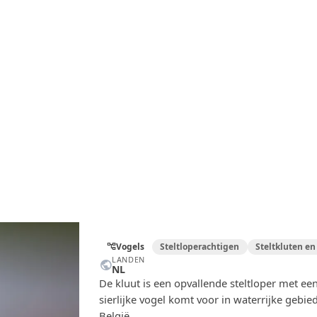
Vogels
Steltloperachtigen
Steltkluten en
account_tree
LANDEN
public
NL
De kluut is een opvallende steltloper met e
sierlijke vogel komt voor in waterrijke gebie
België.