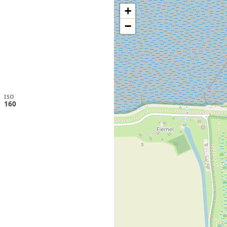
+
−
ISO
160