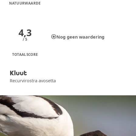
NATUURWAARDE
4,3
stars
Nog geen waardering
/ 5
TOTAALSCORE
Kluut
Recurvirostra avosetta