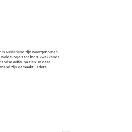
it in Nederland zijn waargenomen.
ke weidevogels tot indrukwekkende
e avifauna zien. In deze
erland zijn gemaakt. Iedere
d, of het nu gaat om een
mheid.