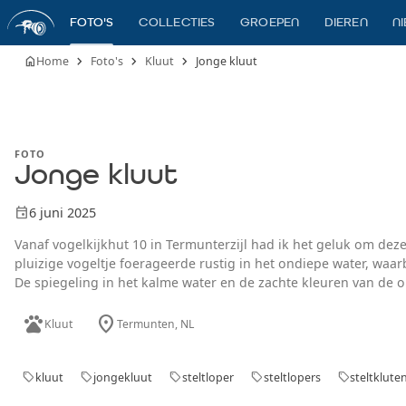
FOTO'S
COLLECTIES
GROEPEN
DIEREN
N
chevron_right
chevron_right
chevron_right
home
Home
Foto's
Kluut
Jonge kluut
FOTO
Jonge kluut
event
6 juni 2025
Vanaf vogelkijkhut 10 in Termunterzijl had ik het geluk om deze 
pluizige vogeltje foerageerde rustig in het ondiepe water, waarbi
De spiegeling in het kalme water en de zachte kleuren van de
bijzonder om zo’n jong dier in zijn natuurlijke gedrag te zien, e
pets
location_on
schoonheid van het tafereel vastlegt.
Kluut
Termunten
, NL
kluut
jongekluut
steltloper
steltlopers
steltklute
sell
sell
sell
sell
sell