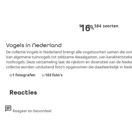
16
91
van
584
soorten
%
Vogels in Nederland
De collectie Vogels in Nederland brengt alle vogelsoorten samen die oo
Van algemene tuinvogels tot zeldzame dwaalgasten, van karakteristie
roofvogels. Deze verzameling laat de rijkdom en diversiteit van de Nederlands
collectie worden uitsluitend foto’s opgenomen die daadwerkelijk in Ned
afbeelding toont een vogelsoort die officieel in Nederland is vastgestel
1
fotografen
163
foto's
photo_camera
image
standvogel, broedvogel, doortrekker, wintergast of incidentele zeldzaa
Reacties
chat
Reageer en beoordeel