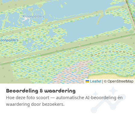
insights
Leaflet
|
© OpenStreetMap
Beoordeling & waardering
Hoe deze foto scoort — automatische AI-beoordeling én
waardering door bezoekers.