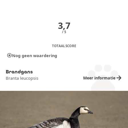
3,7
/ 5
TOTAALSCORE
stars
Nog geen waardering
pets
Brandgans
arrow_forward
Meer informatie
Branta leucopsis