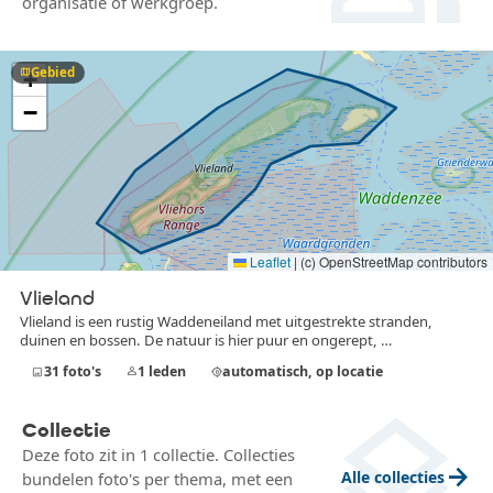
organisatie of werkgroep.
Gebied
map
+
−
Leaflet
|
(c) OpenStreetMap contributors
Vlieland
Vlieland is een rustig Waddeneiland met uitgestrekte stranden,
duinen en bossen. De natuur is hier puur en ongerept, …
31
foto's
1
leden
automatisch, op locatie
image
person
my_location
layers
Collectie
Deze foto zit in 1 collectie. Collecties
arrow_forward
Alle collecties
bundelen foto's per thema, met een