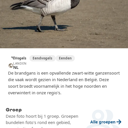
Vogels
Eendvogels
Eenden
account_tree
LANDEN
public
NL
De brandgans is een opvallende zwart-witte ganzensoort
die vaak wordt gezien in Nederland en België. Deze
soort broedt voornamelijk in het hoge noorden en
overwintert in onze regio's.
group
Groep
Deze foto hoort bij 1 groep. Groepen
arrow_forward
Alle groepen
bundelen foto's rond een gebied,