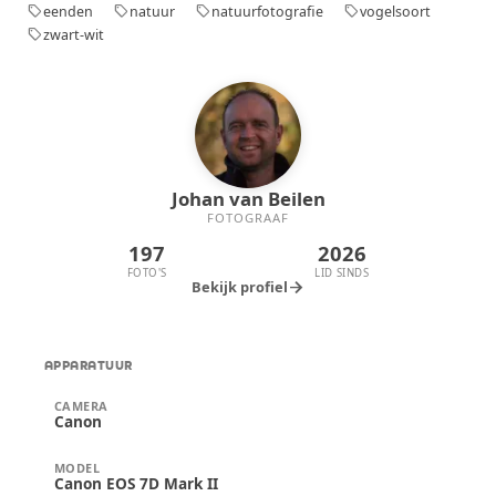
ongerepte sfeer. Dit moment voelde als een
eenden
natuur
natuurfotografie
vogelsoort
sell
sell
sell
sell
cadeautje, zo dichtbij en ongestoord.
zwart-wit
sell
Johan van Beilen
FOTOGRAAF
197
2026
FOTO'S
LID SINDS
arrow_forward
Bekijk profiel
APPARATUUR
CAMERA
Canon
MODEL
Canon EOS 7D Mark II