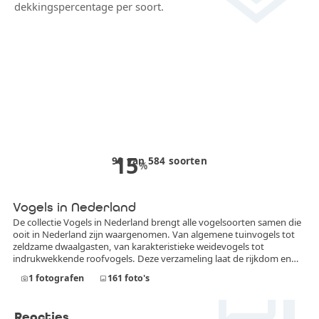
dekkingspercentage per soort.
15
90
van
584
soorten
%
Vogels in Nederland
De collectie Vogels in Nederland brengt alle vogelsoorten samen die
ooit in Nederland zijn waargenomen. Van algemene tuinvogels tot
zeldzame dwaalgasten, van karakteristieke weidevogels tot
indrukwekkende roofvogels. Deze verzameling laat de rijkdom en
forum
diversiteit van de Nederlandse avifauna zien. In deze collectie
1
fotografen
161
foto's
photo_camera
image
worden uitsluitend foto’s opgenomen die daadwerkelijk in
Nederland zijn gemaakt. Iedere afbeelding toont een vogelsoort die
officieel in Nederland is vastgesteld, of het nu gaat om een
Reacties
standvogel, broedvogel, doortrekker, wintergast of incidentele