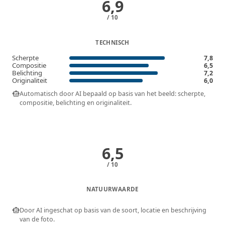
6,9
/ 10
TECHNISCH
Scherpte
7,8
Compositie
6,5
Belichting
7,2
Originaliteit
6,0
smart_toy
Automatisch door AI bepaald op basis van het beeld: scherpte,
compositie, belichting en originaliteit.
6,5
/ 10
NATUURWAARDE
smart_toy
Door AI ingeschat op basis van de soort, locatie en beschrijving
van de foto.