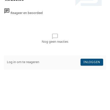
zeldzaamheid.
chat
Reageer en beoordeel
chat_bubble_outline
Nog geen reacties
Log in om te reageren
INLOGGEN