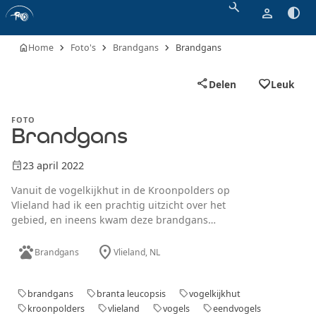
search
person
contrast
chevron_right
chevron_right
chevron_right
home
Home
Foto's
Brandgans
Brandgans
favorite_border
share
Delen
Leuk
FOTO
Brandgans
event
23 april 2022
Vanuit de vogelkijkhut in de Kroonpolders op
Vlieland had ik een prachtig uitzicht over het
gebied, en ineens kwam deze brandgans
verrassend dichtbij. Met zijn kenmerkende
pets
location_on
zwart-witte verenkleed en zelfverzekerde tred
Brandgans
Vlieland
, NL
leek hij zich totaal niet bewust van mijn
aanwezigheid. De Kroonpolders zijn echt een
paradijs voor vogelliefhebbers, met een grote
brandgans
branta leucopsis
vogelkijkhut
sell
sell
sell
diversiteit aan soorten en een serene,
kroonpolders
vlieland
vogels
eendvogels
sell
sell
sell
sell