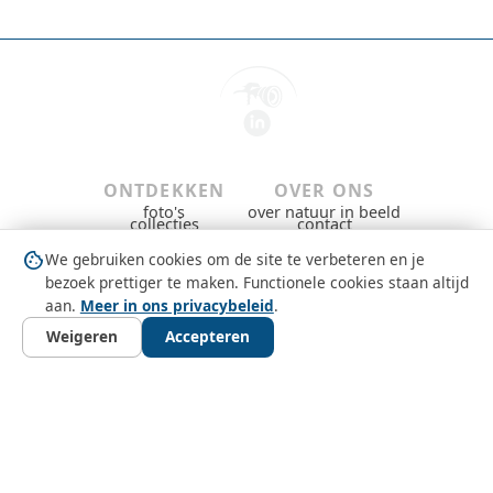
ONTDEKKEN
OVER ONS
foto's
over natuur in beeld
collecties
contact
gebieden & groepen
privacybeleid
dieren
gebruiksvoorwaarden
cookie
We gebruiken cookies om de site te verbeteren en je
nieuws
copyright
question_mark
MEEDOEN
bezoek prettiger te maken. Functionele cookies staan altijd
gratis aanmelden
aan.
Meer in ons privacybeleid
.
inloggen
Weigeren
Accepteren
photo_library
layers
place
pets
article
auto_stories
search
FOTO'S
COLLECTIES
GEBIEDEN
DIEREN
NIEUWS
VERHALEN
ZOEKEN
©
2026
Natuur in Beeld
versie
2961