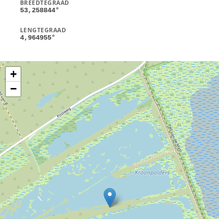
BREEDTEGRAAD
53,258844
°
LENGTEGRAAD
4,964955
°
+
−