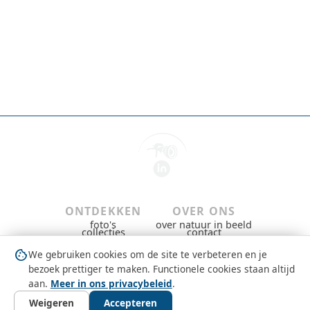
ONTDEKKEN
OVER ONS
foto's
over natuur in beeld
collecties
contact
gebieden & groepen
privacybeleid
dieren
gebruiksvoorwaarden
cookie
We gebruiken cookies om de site te verbeteren en je
nieuws
copyright
question_mark
MEEDOEN
bezoek prettiger te maken. Functionele cookies staan altijd
gratis aanmelden
aan.
Meer in ons privacybeleid
.
inloggen
Weigeren
Accepteren
photo_library
layers
place
pets
article
auto_stories
search