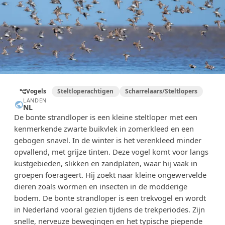
Vogels
Steltloperachtigen
Scharrelaars/Steltlopers
account_tree
LANDEN
public
NL
De bonte strandloper is een kleine steltloper met een
kenmerkende zwarte buikvlek in zomerkleed en een
gebogen snavel. In de winter is het verenkleed minder
opvallend, met grijze tinten. Deze vogel komt voor langs
kustgebieden, slikken en zandplaten, waar hij vaak in
groepen foerageert. Hij zoekt naar kleine ongewervelde
dieren zoals wormen en insecten in de modderige
bodem. De bonte strandloper is een trekvogel en wordt
in Nederland vooral gezien tijdens de trekperiodes. Zijn
snelle, nerveuze bewegingen en het typische piepende