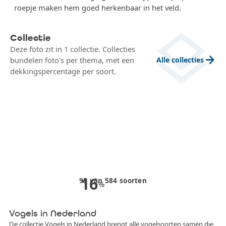
roepje maken hem goed herkenbaar in het veld.
layers
Collectie
Deze foto zit in 1 collectie. Collecties
arrow_forward
Alle collecties
bundelen foto's per thema, met een
dekkingspercentage per soort.
16
95
van
584
soorten
%
Vogels in Nederland
De collectie Vogels in Nederland brengt alle vogelsoorten samen die