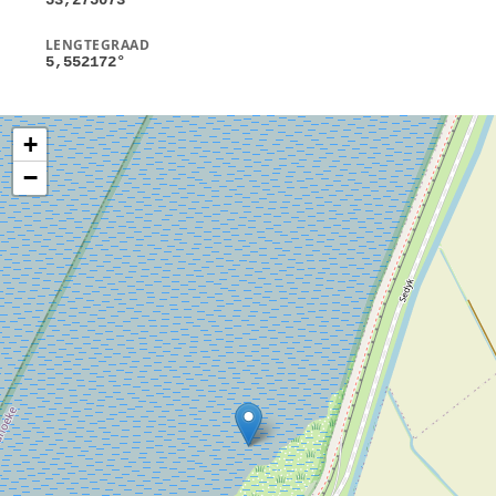
LENGTEGRAAD
5,552172
°
+
−