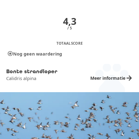
4,3
/ 5
TOTAALSCORE
stars
Nog geen waardering
pets
Bonte strandloper
arrow_forward
Meer informatie
Calidris alpina