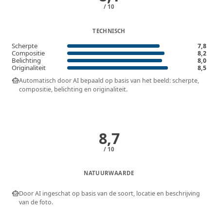
/ 10
TECHNISCH
Scherpte
7,8
Compositie
8,2
Belichting
8,0
Originaliteit
8,5
smart_toy
Automatisch door AI bepaald op basis van het beeld: scherpte,
compositie, belichting en originaliteit.
8,7
/ 10
NATUURWAARDE
smart_toy
Door AI ingeschat op basis van de soort, locatie en beschrijving
van de foto.