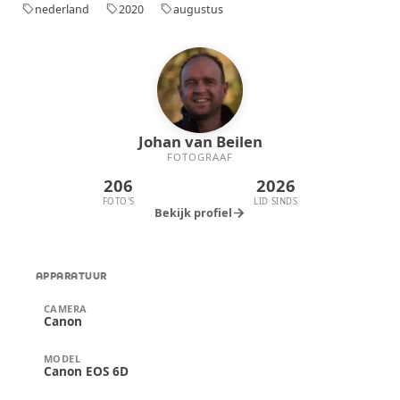
een onzichtbare choreografie volgden. Het
nederland
2020
augustus
sell
sell
sell
zachte geruis van hun vleugels en het
contrast met het rustige water eronder
maakten het moment onvergetelijk.
Johan van Beilen
FOTOGRAAF
206
2026
FOTO'S
LID SINDS
arrow_forward
Bekijk profiel
APPARATUUR
CAMERA
Canon
MODEL
Canon EOS 6D