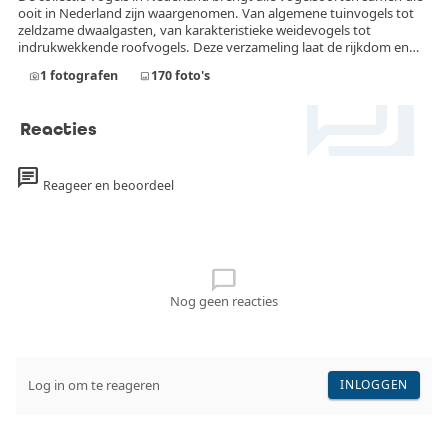
ooit in Nederland zijn waargenomen. Van algemene tuinvogels tot
zeldzame dwaalgasten, van karakteristieke weidevogels tot
indrukwekkende roofvogels. Deze verzameling laat de rijkdom en
forum
diversiteit van de Nederlandse avifauna zien. In deze collectie
1
fotografen
170
foto's
photo_camera
image
worden uitsluitend foto’s opgenomen die daadwerkelijk in
Nederland zijn gemaakt. Iedere afbeelding toont een vogelsoort die
officieel in Nederland is vastgesteld, of het nu gaat om een
Reacties
standvogel, broedvogel, doortrekker, wintergast of incidentele
zeldzaamheid.
chat
Reageer en beoordeel
chat_bubble_outline
Nog geen reacties
Log in om te reageren
INLOGGEN