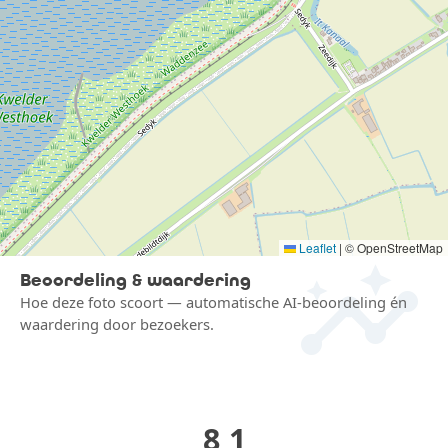
insights
Leaflet
|
© OpenStreetMap
Beoordeling & waardering
Hoe deze foto scoort — automatische AI-beoordeling én
waardering door bezoekers.
8,1