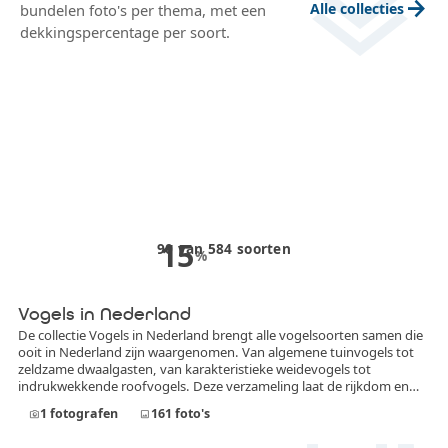
layers
arrow_forward
Alle collecties
bundelen foto's per thema, met een
dekkingspercentage per soort.
15
90
van
584
soorten
%
Vogels in Nederland
De collectie Vogels in Nederland brengt alle vogelsoorten samen die
ooit in Nederland zijn waargenomen. Van algemene tuinvogels tot
zeldzame dwaalgasten, van karakteristieke weidevogels tot
indrukwekkende roofvogels. Deze verzameling laat de rijkdom en
diversiteit van de Nederlandse avifauna zien. In deze collectie
1
fotografen
161
foto's
photo_camera
image
worden uitsluitend foto’s opgenomen die daadwerkelijk in
Nederland zijn gemaakt. Iedere afbeelding toont een vogelsoort die