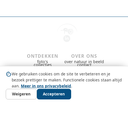
ONTDEKKEN
OVER ONS
foto's
over natuur in beeld
collecties
contact
gebieden & groepen
privacybeleid
dieren
gebruiksvoorwaarden
cookie
We gebruiken cookies om de site te verbeteren en je
nieuws
copyright
question_mark
MEEDOEN
bezoek prettiger te maken. Functionele cookies staan altijd
gratis aanmelden
aan.
Meer in ons privacybeleid
.
inloggen
Weigeren
Accepteren
photo_library
layers
place
pets
article
auto_stories
search
FOTO'S
COLLECTIES
GEBIEDEN
DIEREN
NIEUWS
VERHALEN
ZOEKEN
©
2026
Natuur in Beeld
versie
2961