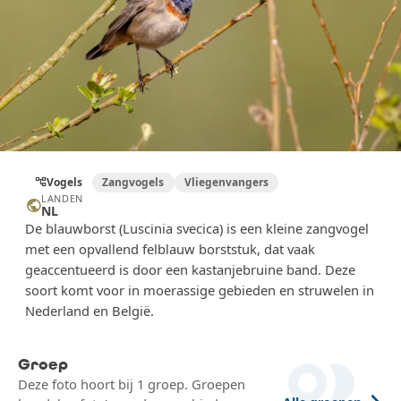
Vogels
Zangvogels
Vliegenvangers
account_tree
LANDEN
public
NL
De blauwborst (Luscinia svecica) is een kleine zangvogel
met een opvallend felblauw borststuk, dat vaak
geaccentueerd is door een kastanjebruine band. Deze
soort komt voor in moerassige gebieden en struwelen in
Nederland en België.
Groep
Deze foto hoort bij 1 groep. Groepen