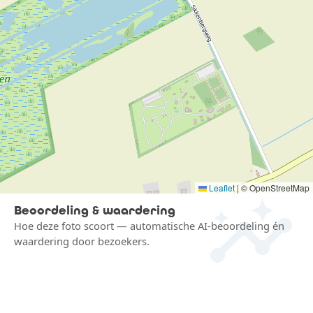
insights
Leaflet
|
© OpenStreetMap
Beoordeling & waardering
Hoe deze foto scoort — automatische AI-beoordeling én
waardering door bezoekers.