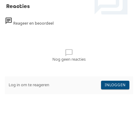
forum
officieel in Nederland is vastgesteld, of het nu gaat om een
Reacties
standvogel, broedvogel, doortrekker, wintergast of incidentele
zeldzaamheid.
chat
Reageer en beoordeel
chat_bubble_outline
Nog geen reacties
Log in om te reageren
INLOGGEN