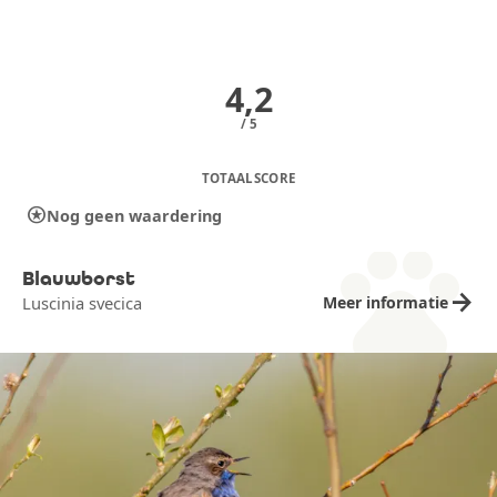
4,2
/ 5
TOTAALSCORE
stars
Nog geen waardering
pets
Blauwborst
arrow_forward
Meer informatie
Luscinia svecica