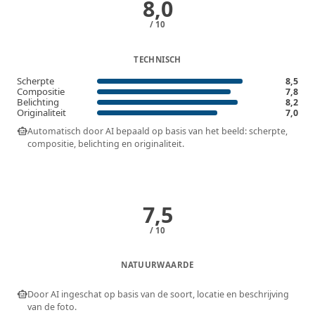
8,0
/ 10
TECHNISCH
Scherpte
8,5
Compositie
7,8
Belichting
8,2
Originaliteit
7,0
smart_toy
Automatisch door AI bepaald op basis van het beeld: scherpte,
compositie, belichting en originaliteit.
7,5
/ 10
NATUURWAARDE
smart_toy
Door AI ingeschat op basis van de soort, locatie en beschrijving
van de foto.