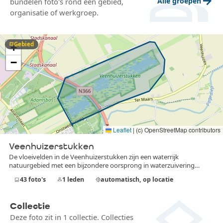
group
arrow_forward
Alle groepen
bundelen foto's rond een gebied,
organisatie of werkgroep.
Gebied
map
+
−
Leaflet
|
(c) OpenStreetMap contributors
Veenhuizerstukken
De vloeivelden in de Veenhuizerstukken zijn een waterrijk
natuurgebied met een bijzondere oorsprong in waterzuivering…
43
foto's
1
leden
automatisch, op locatie
image
person
my_location
Collectie
Deze foto zit in 1 collectie. Collecties