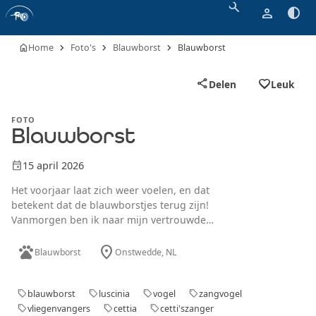
search
person
contrast
chevron_right
chevron_right
chevron_right
home
Home
Foto's
Blauwborst
Blauwborst
favorite_border
share
Delen
Leuk
FOTO
Blauwborst
event
15 april 2026
Het voorjaar laat zich weer voelen, en dat
betekent dat de blauwborstjes terug zijn!
Vanmorgen ben ik naar mijn vertrouwde
plekje bij de Veenhuizerstukken gegaan,
pets
location_on
waar de natuur altijd iets bijzonders in petto
Blauwborst
Onstwedde
, NL
heeft. Terwijl ik genoot van de rust, hoorde ik
de zeldzame Cetti's zanger, een geluid dat je
hier in Stadskanaal niet vaak tegenkomt.
blauwborst
luscinia
vogel
zangvogel
sell
sell
sell
sell
Maar de verrassing van de dag was toch wel
vliegenvangers
cettia
cetti'szanger
sell
sell
sell