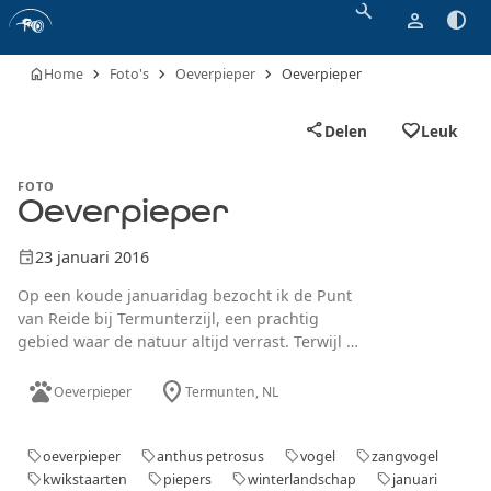
search
person
contrast
chevron_right
chevron_right
chevron_right
home
Home
Foto's
Oeverpieper
Oeverpieper
favorite_border
share
Delen
Leuk
FOTO
Oeverpieper
event
23 januari 2016
Op een koude januaridag bezocht ik de Punt
van Reide bij Termunterzijl, een prachtig
gebied waar de natuur altijd verrast. Terwijl ik
langs de oever liep, viel mijn oog op een
pets
location_on
oeverpieper die rustig op een stuk
Oeverpieper
Termunten
, NL
aangespoeld ijs zat. Het was een bijzonder
moment om deze vogel zo in zijn natuurlijke
omgeving te zien, met de uitgestrekte
oeverpieper
anthus petrosus
vogel
zangvogel
sell
sell
sell
sell
wateren op de achtergrond. Hoewel de
kwikstaarten
piepers
winterlandschap
januari
sell
sell
sell
sell