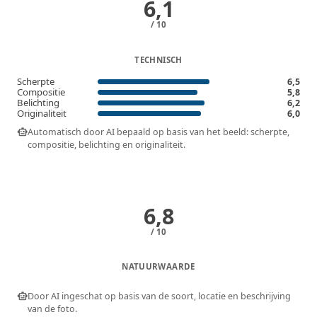
6,1
/ 10
TECHNISCH
Scherpte
6,5
Compositie
5,8
Belichting
6,2
Originaliteit
6,0
smart_toy
Automatisch door AI bepaald op basis van het beeld: scherpte,
compositie, belichting en originaliteit.
6,8
/ 10
NATUURWAARDE
smart_toy
Door AI ingeschat op basis van de soort, locatie en beschrijving
van de foto.