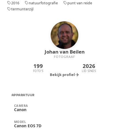
afstand groot was, lukte het toch om deze
2016
natuurfotografie
punt van reide
sell
sell
sell
foto te maken, waarbij de pieper mooi
termunterzijl
sell
afsteekt tegen het winterse decor. Een klein
stukje rust in een dynamisch landschap.
Johan van Beilen
FOTOGRAAF
199
2026
FOTO'S
LID SINDS
arrow_forward
Bekijk profiel
APPARATUUR
CAMERA
Canon
MODEL
Canon EOS 7D