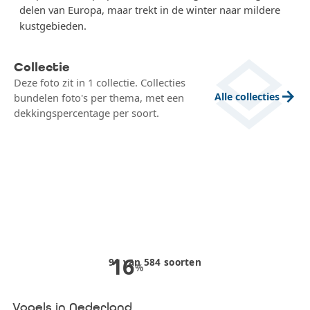
delen van Europa, maar trekt in de winter naar mildere
kustgebieden.
layers
Collectie
Deze foto zit in 1 collectie. Collecties
arrow_forward
Alle collecties
bundelen foto's per thema, met een
dekkingspercentage per soort.
16
91
van
584
soorten
%
Vogels in Nederland