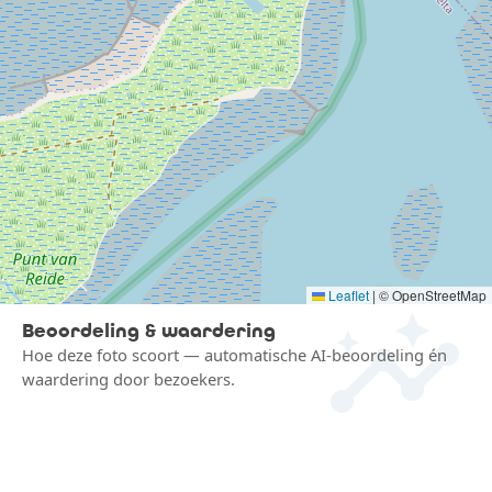
insights
Leaflet
|
© OpenStreetMap
Beoordeling & waardering
Hoe deze foto scoort — automatische AI-beoordeling én
waardering door bezoekers.