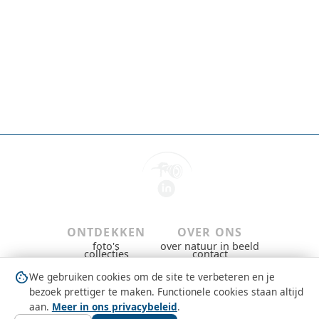
ONTDEKKEN
OVER ONS
foto's
over natuur in beeld
collecties
contact
gebieden & groepen
privacybeleid
dieren
gebruiksvoorwaarden
cookie
We gebruiken cookies om de site te verbeteren en je
nieuws
copyright
question_mark
MEEDOEN
bezoek prettiger te maken. Functionele cookies staan altijd
gratis aanmelden
aan.
Meer in ons privacybeleid
.
inloggen