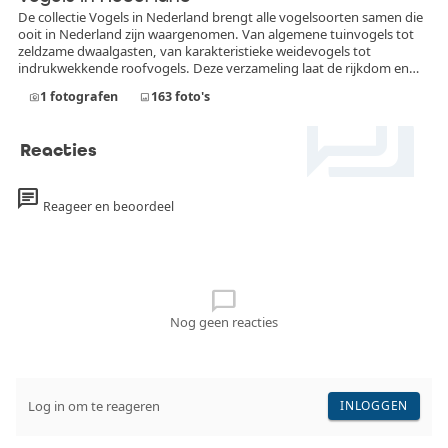
De collectie Vogels in Nederland brengt alle vogelsoorten samen die
ooit in Nederland zijn waargenomen. Van algemene tuinvogels tot
zeldzame dwaalgasten, van karakteristieke weidevogels tot
indrukwekkende roofvogels. Deze verzameling laat de rijkdom en
forum
diversiteit van de Nederlandse avifauna zien. In deze collectie
1
fotografen
163
foto's
photo_camera
image
worden uitsluitend foto’s opgenomen die daadwerkelijk in
Nederland zijn gemaakt. Iedere afbeelding toont een vogelsoort die
officieel in Nederland is vastgesteld, of het nu gaat om een
Reacties
standvogel, broedvogel, doortrekker, wintergast of incidentele
zeldzaamheid.
chat
Reageer en beoordeel
chat_bubble_outline
Nog geen reacties
Log in om te reageren
INLOGGEN