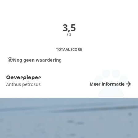
3,5
/ 5
TOTAALSCORE
stars
Nog geen waardering
pets
Oeverpieper
arrow_forward
Meer informatie
Anthus petrosus