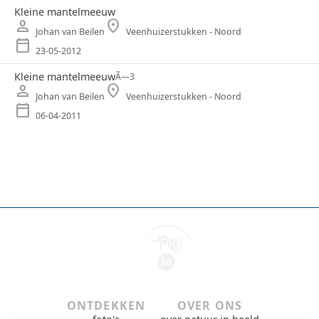
Kleine mantelmeeuw
person
location_on
Johan van Beilen
Veenhuizerstukken - Noord
calendar_today
23-05-2012
Kleine mantelmeeuw
Ã—
3
person
location_on
Johan van Beilen
Veenhuizerstukken - Noord
calendar_today
06-04-2011
ONTDEKKEN
OVER ONS