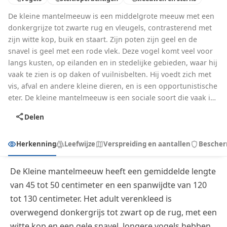
De kleine mantelmeeuw is een middelgrote meeuw met een
donkergrijze tot zwarte rug en vleugels, contrasterend met
zijn witte kop, buik en staart. Zijn poten zijn geel en de
snavel is geel met een rode vlek. Deze vogel komt veel voor
langs kusten, op eilanden en in stedelijke gebieden, waar hij
vaak te zien is op daken of vuilnisbelten. Hij voedt zich met
vis, afval en andere kleine dieren, en is een opportunistische
eter. De kleine mantelmeeuw is een sociale soort die vaak in
kolonies broedt en een kenmerkend, luid roepend geluid
share
Delen
maakt.
visibility
forest
map
shield
Herkenning
Leefwijze
Verspreiding en aantallen
Bescher
De Kleine mantelmeeuw heeft een gemiddelde lengte
van 45 tot 50 centimeter en een spanwijdte van 120
tot 130 centimeter. Het adult verenkleed is
overwegend donkergrijs tot zwart op de rug, met een
witte kop en een gele snavel. Jongere vogels hebben