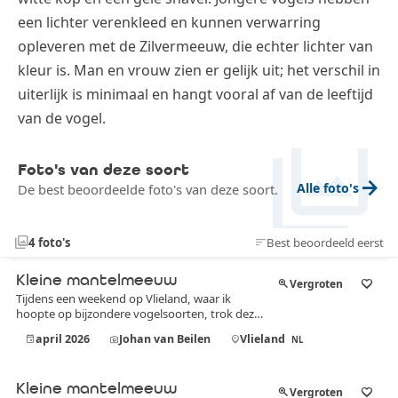
een lichter verenkleed en kunnen verwarring
opleveren met de Zilvermeeuw, die echter lichter van
kleur is. Man en vrouw zien er gelijk uit; het verschil in
uiterlijk is minimaal en hangt vooral af van de leeftijd
van de vogel.
photo_library
Foto's van deze soort
arrow_forward
Alle foto's
De best beoordeelde foto's van deze soort.
photo_library
4 foto's
Best beoordeeld eerst
sort
3,9
Kleine mantelmeeuw
zoom_in
Vergroten
favorite_border
Tijdens een weekend op Vlieland, waar ik
hoopte op bijzondere vogelsoorten, trok deze
kleine mantelmeeuw mijn aandacht. Hoewel de
april 2026
Johan van Beilen
Vlieland
event
photo_camera
location_on
NL
zeldzamere soorten zich niet lieten zien, was
het fascinerend om deze elegante vogel in actie
te zien in de duinen. Hij stond daar rustig in het
4,0
gras, met zijn scherpe blik en contrasterende
Kleine mantelmeeuw
zoom_in
Vergroten
favorite_border