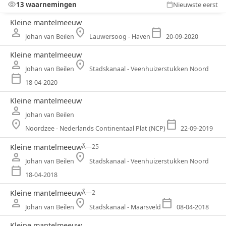
visibility
13 waarnemingen
Nieuwste eerst
calendar_today
Kleine mantelmeeuw
person
location_on
calendar_today
Johan van Beilen
Lauwersoog - Haven
20-09-2020
Kleine mantelmeeuw
person
location_on
Johan van Beilen
Stadskanaal - Veenhuizerstukken Noord
calendar_today
18-04-2020
Kleine mantelmeeuw
person
Johan van Beilen
location_on
calendar_today
Noordzee - Nederlands Continentaal Plat (NCP)
22-09-2019
Kleine mantelmeeuw
Ã—
25
person
location_on
Johan van Beilen
Stadskanaal - Veenhuizerstukken Noord
calendar_today
18-04-2018
Kleine mantelmeeuw
Ã—
2
person
location_on
calendar_today
Johan van Beilen
Stadskanaal - Maarsveld
08-04-2018
Kleine mantelmeeuw