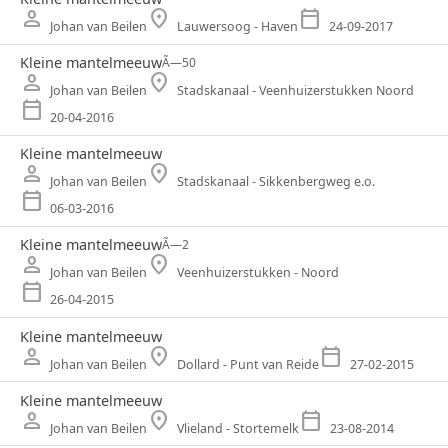
person
location_on
calendar_today
Johan van Beilen
Lauwersoog - Haven
24-09-2017
Kleine mantelmeeuw
Ã—
50
person
location_on
Johan van Beilen
Stadskanaal - Veenhuizerstukken Noord
calendar_today
20-04-2016
Kleine mantelmeeuw
person
location_on
Johan van Beilen
Stadskanaal - Sikkenbergweg e.o.
calendar_today
06-03-2016
Kleine mantelmeeuw
Ã—
2
person
location_on
Johan van Beilen
Veenhuizerstukken - Noord
calendar_today
26-04-2015
Kleine mantelmeeuw
person
location_on
calendar_today
Johan van Beilen
Dollard - Punt van Reide
27-02-2015
Kleine mantelmeeuw
person
location_on
calendar_today
Johan van Beilen
Vlieland - Stortemelk
23-08-2014