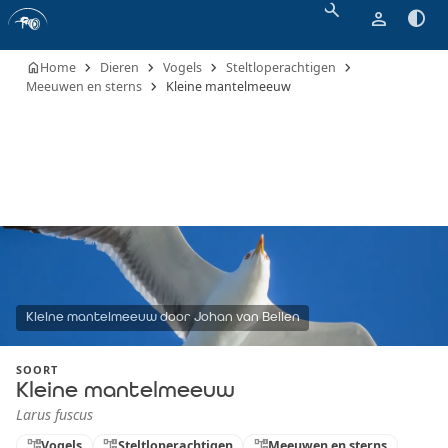
search
person
contrast
chevron_right
chevron_right
chevron_right
chevron_right
home
Home
Dieren
Vogels
Steltloperachtigen
chevron_right
Meeuwen en sterns
Kleine mantelmeeuw
Kleine mantelmeeuw door Johan van Beilen
SOORT
Kleine mantelmeeuw
Larus fuscus
account_tree
Vogels
account_tree
Steltloperachtigen
account_tree
Meeuwen en sterns