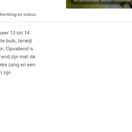
Grasmus door Johan van Beile
herming en status
eer 13 tot 14
e buik, terwijl
n. Opvallend is
rend zijn met de
eke zang en een
 zijn