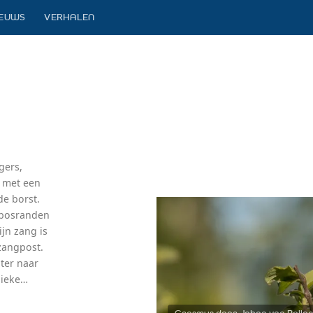
IEUWS
VERHALEN
gers,
p met een
de borst.
, bosranden
ijn zang is
zangpost.
ter naar
gieke