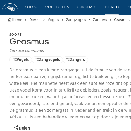
FOTO'S
COLLECTIES
GROEPEN
DIEREN
N
chevron_right
chevron_right
chevron_right
chevron_right
chevron_right
home
Home
Dieren
Vogels
Zangvogels
Zangers
Grasmus
SOORT
Grasmus
Curruca communis
account_tree
Vogels
account_tree
Zangvogels
account_tree
Zangers
De grasmus is een kleine zangvogel uit de familie van de zan
herkenbaar aan zijn grijsbruine rug, lichte buik en grijze ko
witte keel. Het mannetje heeft vaak een subtiele roze tint op 
Deze vogel komt voor in struikrijke gebieden, zoals heggen
en braamstruiken, waar hij actief insecten en bessen zoekt. Z
een gevarieerd, ratelend geluid, vaak vanuit een opvallende 
De grasmus is een zomergast in Nederland en trekt in de win
Afrika. Hij is een behendige vlieger en valt op door zijn ener
gedrag.
share
Delen