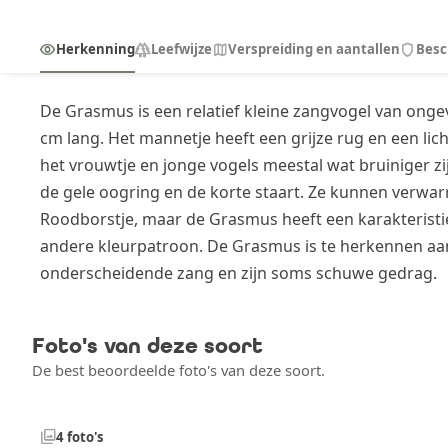
visibility
forest
map
shield
Herkenning
Leefwijze
Verspreiding en aantallen
Besc
De Grasmus is een relatief kleine zangvogel van ongev
cm lang. Het mannetje heeft een grijze rug en een licht
het vrouwtje en jonge vogels meestal wat bruiniger zij
de gele oogring en de korte staart. Ze kunnen verwar
Roodborstje, maar de Grasmus heeft een karakteristi
andere kleurpatroon. De Grasmus is te herkennen aan
onderscheidende zang en zijn soms schuwe gedrag.
Foto's van deze soort
De best beoordeelde foto's van deze soort.
photo_library
4 foto's