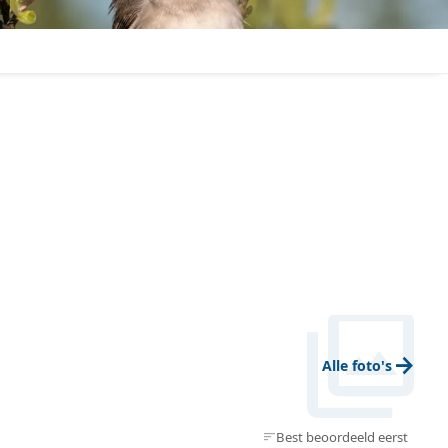
n
photo_library
arrow_forward
Alle foto's
Best beoordeeld eerst
sort