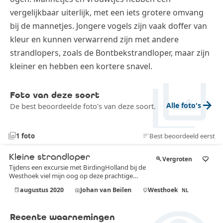
vergelijkbaar uiterlijk, met een iets grotere omvang
bij de mannetjes. Jongere vogels zijn vaak doffer van
kleur en kunnen verwarrend zijn met andere
strandlopers, zoals de Bontbekstrandloper, maar zijn
kleiner en hebben een kortere snavel.
photo_library
Foto van deze soort
arrow_forward
Alle foto's
De best beoordeelde foto's van deze soort.
photo_library
1 foto
Best beoordeeld eerst
sort
3,9
Kleine strandloper
zoom_in
Vergroten
favorite_border
Tijdens een excursie met BirdingHolland bij de
Westhoek viel mijn oog op deze prachtige
kleine strandloper, te midden van een groep
augustus 2020
Johan van Beilen
Westhoek
event
photo_camera
location_on
NL
steltlopers. Het was een bijzonder moment om
hem van dichtbij te kunnen bewonderen,
terwijl hij rustig langs de waterlijn scharrelde.
Recente waarnemingen
Zijn fijne tekening en sierlijke houding kwamen