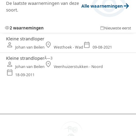
visibility
prachtig tot hun recht in het zachte licht van de
De laatste waarnemingen van deze
arrow_forward
Alle waarnemingen
ochtend. Een echte traktatie voor iedere
soort.
vogelaar!
visibility
2 waarnemingen
Nieuwste eerst
calendar_today
Kleine strandloper
person
location_on
calendar_today
Johan van Beilen
Westhoek - Wad
09-08-2021
Kleine strandloper
Ã—
3
person
location_on
Johan van Beilen
Veenhuizerstukken - Noord
calendar_today
18-09-2011