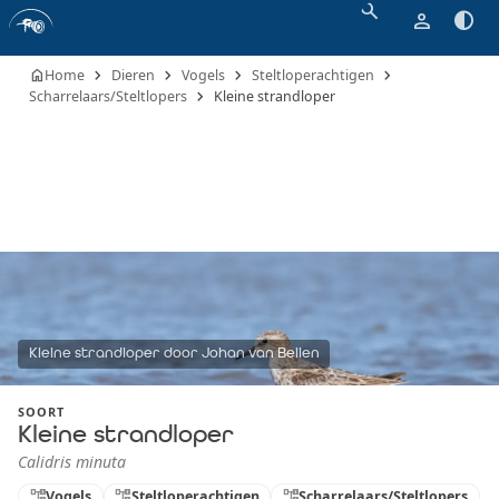
search
person
contrast
chevron_right
chevron_right
chevron_right
chevron_right
home
Home
Dieren
Vogels
Steltloperachtigen
chevron_right
Scharrelaars/Steltlopers
Kleine strandloper
Kleine strandloper door Johan van Beilen
SOORT
Kleine strandloper
Calidris minuta
account_tree
Vogels
account_tree
Steltloperachtigen
account_tree
Scharrelaars/Steltlopers