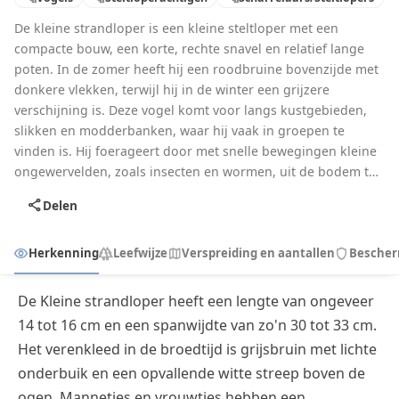
De kleine strandloper is een kleine steltloper met een
compacte bouw, een korte, rechte snavel en relatief lange
poten. In de zomer heeft hij een roodbruine bovenzijde met
donkere vlekken, terwijl hij in de winter een grijzere
verschijning is. Deze vogel komt voor langs kustgebieden,
slikken en modderbanken, waar hij vaak in groepen te
vinden is. Hij foerageert door met snelle bewegingen kleine
ongewervelden, zoals insecten en wormen, uit de bodem te
pikken. Tijdens de trek is hij te zien in Nederland, terwijl hij
share
Delen
broedt in de toendra’s van het hoge noorden.
visibility
forest
map
shield
Herkenning
Leefwijze
Verspreiding en aantallen
Bescher
De Kleine strandloper heeft een lengte van ongeveer
14 tot 16 cm en een spanwijdte van zo'n 30 tot 33 cm.
Het verenkleed in de broedtijd is grijsbruin met lichte
onderbuik en een opvallende witte streep boven de
ogen. Mannetjes en vrouwtjes hebben een